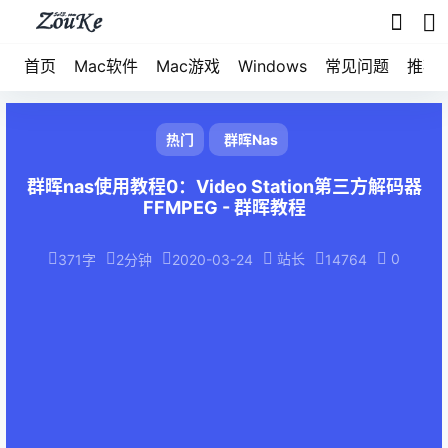
首页
Mac软件
Mac游戏
Windows
常见问题
推荐
热门
群晖Nas
群晖nas使用教程0：Video Station第三方解码器
FFMPEG - 群晖教程
站长
0
371字
2分钟
2020-03-24
14764