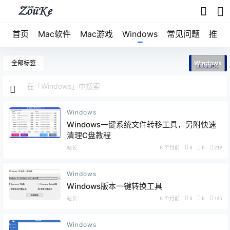
首页
Mac软件
Mac游戏
Windows
常见问题
推荐
全部标签
Windows
Windows
Windows一键系统文件转移工具，另附快速
清理C盘教程
站长
6 个月前
0
0
219
Windows
Windows版本一键转换工具
站长
6 个月前
0
0
125
Windows