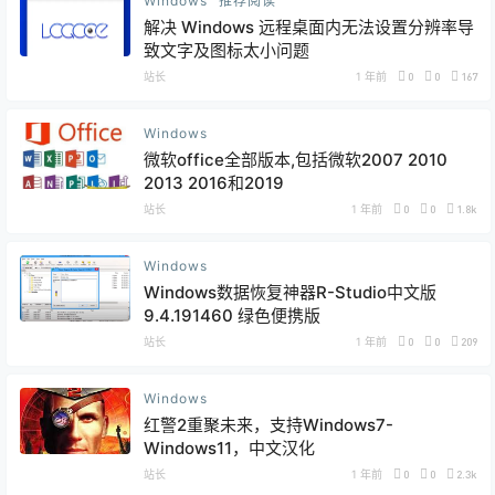
Windows
推荐阅读
解决 Windows 远程桌面内无法设置分辨率导
致文字及图标太小问题
站长
1 年前
0
0
167
Windows
微软office全部版本,包括微软2007 2010
2013 2016和2019
站长
1 年前
0
0
1.8k
Windows
Windows数据恢复神器R-Studio中文版
9.4.191460 绿色便携版
站长
1 年前
0
0
209
Windows
红警2重聚未来，支持Windows7-
Windows11，中文汉化
站长
1 年前
0
0
2.3k