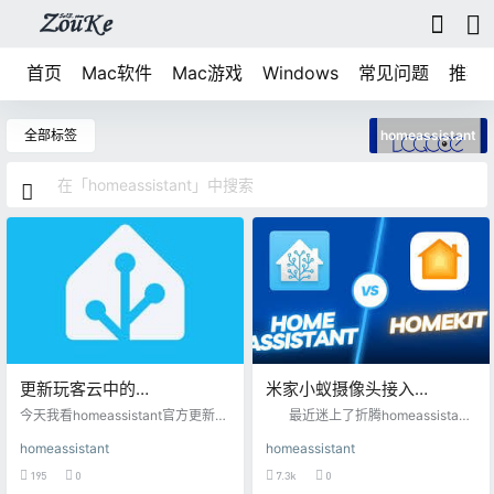
首页
Mac软件
Mac游戏
Windows
常见问题
推荐
全部标签
homeassistant
更新玩客云中的
米家小蚁摄像头接入
homeassistant
homeassistant及后续添加
今天我看homeassistant官方更新了
最近迷上了折腾homeassistan
iOS版本的小组件功能，该功能虽然
苹果家庭方法
t，这玩意是真好玩，之前我是在do
homeassistant
homeassistant
是给iOS设计的，但是刚好可以在M
cker里跑，现在在pve里边跑，家里
ac桌面小组件控制，这样我就不用
边的设备陆陆续续基本上都接入了
195
0
7.3k
0
mac家庭阉割版的小组件了，但是
苹果端的家庭。 目前家里的设备除