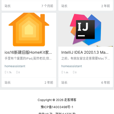
我看需要 2025.3 以后的版本，我的
了车库的设备因为不在一个局域网
站长
7 个月前
站长
2 年前
玩客云刚好不是这个版本，我就升
内暂时不考虑接入HomeKit，其他
级下，本文仅为记录升级过程。 官
的设备除了摄像头基本都接入Home
方小组件介绍：https://companion.
Kit了，今天研究了下摄像头发现也
home-assistant.io/docs/integratio
挺简单，但是找到的教程比较早，
ns/…
跟当前版本的homeassistant差距较
大，就…
ios16新建旧版HomeKit家
IntelliJ IDEA 2020.1.3 Mac
庭,HomeKit降级
中文Mac激活版
手里有个废置的iPad,虽然老旧,但是
之前，有朋友留言走客需要Mac下
老人平时用来看个抖音,我拿来当个
一款Java集成开发环境的软件——I
homeassistant
homeassistant
HomeKit智能中枢.但是前两天手机
ntelliJ IDEA，它被认为是目前Java
提示我升级HomeKit,我手贱升级后,
开发效率最快的IDE工具。走客这里
1.7k
0
1.6k
0
无法使用iPad当中枢了.说下如何降
就分享出来给更多需要的朋友。本
级HomeKit. 手里设备和版本情况 iP
次发布的软件是2020.1.3版本。 Int
站长
2 年前
站长
6 年前
hone13Pro 16.6.1 iPhone8-15.4.1
elliJ IDEA整合了开发过程中实用的
(全靠巨魔<_>) iPad Air 上古时代的i
众多功能，几乎可以不用鼠标可以
Pad 12.5.7版本 说下如何操作 …
方便的完成你要做的任何事情，最
大程度的加快开发的速度。简单而
又功能强大。与其他的一些繁冗而
Copyright © 2026
走客博客
复杂的IDE工…
豫ICP备14003498号-1