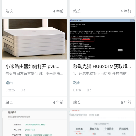
1.19,不仅卡顿、断流还有信号差各种
了，朋友家里的人数较多，上下三
问题，把我搞的苦不堪言，于是我
层10部手机，若干台电脑，以及几
站长
4 年前
站长
4 年前
就研究了下降级，我之前是降过级
十个小米智能家居，我去他家做客
的，但是尽量少用手机版本的Xiaom
的时候发现网速也没什么问题，信
iWiFi来进行管理，因为Xiaomi手机
号也没什么问题，就是这个连接速
APP会自动升级路由器固件。 为此
度极为感人，具体表现为无线网连
我进行了测试，我感觉是心里测试
接后，手机一直显示无网络，等许
（囧）,但是就拿信号强度来说，…
久才反应过来，本以为是dns的问
题，我修改后发现问题依…
小米路由器如何打开ipv6及
移动光猫 HG6201M获取超
小米路由器ipv6三种模式区
级管理员账号密码
最近有网友留言提问到：小米路由
1、开启电脑Telnet功能 开启电脑的
别
器如何使用ipv6?需要怎么设置? 在
Telnet客户端功能，找到控制面板-
路由
路由
小米(红米)路由器管理后台的IPV6设
程序-卸载程序-打开或关闭Window
置里有3种模式： native模式：适用
s功能-勾选Telnet客户端-点击确定
27.2k
0
8.3k
0
于路由器拨号，无防火墙 NAT6模
后会自动安装。当然不打开也没
式：适用于光猫拨号，存在防火墙
事，可以通过putty直接连接。 2、
站长
4 年前
站长
5 年前
静态IPV6：需要手动设置，小白无
连接网线 电脑通过网线连接LAN1，
需知道，不做介绍 1、光猫路由模式
会自动获取IP地址，能和光猫互通。
改桥接模式，由路由器拨号上网。
3、开启光猫Telnet服务 在浏览器中
点击常用设置，上网设置，滑找到
打开网址，开启Telnet服务：http://
并打开IPv6网络设置，然后点击上
192.168.1.…
网方式，选择native…