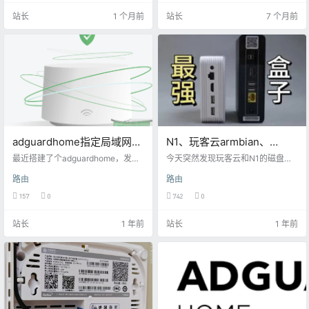
可能刚换到这个版本的原因，但是
云 Dnspod Cloudflare 华为云 Callb
站长
1 个月前
站长
7 个月前
发现升级完降级不了了，原来升级
ack 百度云 Porkbun GoDaddy Na
的时候爱快就提示了4.0不支持降级
mecheap NameSilo Dynadot DNS
到3.0了，看样子官方也是下决心要
L…
把4.0好好做了，要不然不会不留退
路了,我只是最近访问网页的频率
高，4.0有些位置通过搜索可以找
到，我不是…
adguardhome指定局域网设
N1、玩客云armbian、
备不过滤广告
casaos和openwrt清理磁盘
最近搭建了个adguardhome，发现
今天突然发现玩客云和N1的磁盘都
是真好用，用我家网的邻居小哥都
记录
红了，这俩因为是usb2.0的关系，
路由
路由
感觉广告少了不少，电视的广告也
速度太慢，我一直都没有用外置us
少了不少。 本身是用来加速手机端
b，只用机身存储的8g，这两个分别
157
0
742
0
的，没打算给电脑用，毕竟电脑都
刷的系统为casaos和openwrt。 清
安装广告过滤插件，双重过滤就无
理完后大概清理出接近4g的空间，
站长
1 年前
站长
1 年前
意义了，但是我就想指定电脑的ip不
记录下来，方便下次清理的时候翻
过滤广告。adguard的自定义规则是
看教程。 首先使用ssh工具进行连
这样提示的 ||example.org^:阻止 ex
接，final shell、nxshell、以及大家
ample.org 域名及其所有子域名；
经常使用的Windterm都可以。 1、
@@||example.org^:解除对 …
清理 Docker 系统中的不再使…