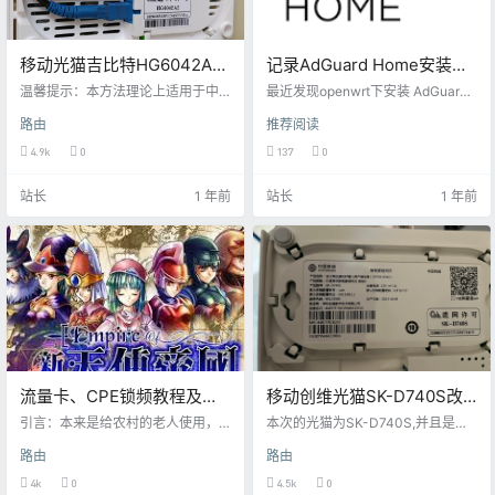
移动光猫吉比特HG6042A2
记录AdGuard Home安装方
获取超密教程
法
温馨提示：本方法理论上适用于中
最近发现openwrt下安装 AdGuard
国移动HG系列光猫，本次获取超密
Home，无法解决53端口被占用的
路由
推荐阅读
的光猫为以下光猫，如果单纯是为
问题，不替换53端口，Adguard工
了改桥接，直接和装维师傅联系即
作效率很低，就单独在CentOS或D
4.9k
0
137
0
可，现在的师傅都可以远程改桥
ebian里装，就写下来记录下 二进制
接。 1.记录mac地址 首先我们记录
版本 wget https://static.adguard.c
站长
1 年前
站长
1 年前
下光猫背面的mac地址，该光猫的m
om/adguardhome/release/AdGuar
ac地址就是3C1060203C00,请记
dHome_linux_armv7.tar.gz tar -zxv
录该值一会要用到 2.打开telnet 打
f AdGuardH…
开浏览器输入该地址 http://192.168.
1.1/cgi-bin/telnetenab…
流量卡、CPE锁频教程及工
移动创维光猫SK-D740S改
具分享
桥接过程
引言：本来是给农村的老人使用，
本次的光猫为SK-D740S,并且是移
移动联通的信号都不好，电信的信
动宽带. 用了光猫背面的账号和密码
路由
路由
号好些，流量卡，一个月180G，本
进入后台后,发现有连接,但是只有一
来是用的蒲公英的4g路由器，卡的
条拨号上网的,并且无法修改,通过修
4k
0
4.5k
0
信号太差了，我又买了华为的b316-
改css虽然可以修改其属性,但是无法