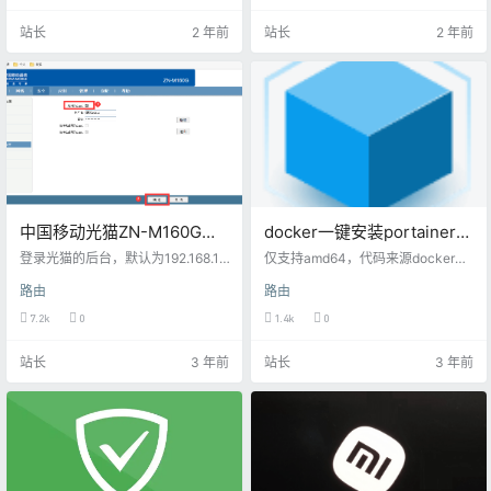
855，4g路由器，这个信号有好
找到熟悉的brige,都是tr069以及oth
站长
2 年前
站长
2 年前
转，测速能到12M左右，我搜了下
er,明显不是修改桥接的地方 看了网
老家附近只有电信的B5频段，B5的
上的教程都试了下不是联通的宽带,
网速最高也就20M，暂时也就不再
就是教程已失效,就在纠结的时候突
折腾了，后续如果再折腾就考虑再
然发现一个帖子说的这个方法可以.
弄一张卡叠加网速了。 近期折腾这
这个方法跟我之前发的方法一样<
些东东的时候下载了不少好工具，
<…
有电脑端的也有安…
中国移动光猫ZN-M160G获
docker一键安装portainer汉
取超密,并修改为桥接
化版
登录光猫的后台，默认为192.168.1.
仅支持amd64，代码来源docker仓
1，账号和密码使用光猫背面的即
库6053537 docker安装教程 http
路由
路由
可，这个账户的权限低，但是通过
s://docs.docker.com/engine/instal
修改也能折腾 登录成功后访问一下
l/debian/ 默认： docker run -d --r
7.2k
0
1.4k
0
网址http://192.168.1.1/getpage.gc
estart=always --name="portaine
h?pid=1002&nextpage=tele_sec_t
r" -p 9000:9000 -v /var/run/dock
站长
3 年前
站长
3 年前
server_t.gch然后会看到启用Telne
er.sock:/var/run/doc…
t，我们勾选保存后重启。账号密码
也许可以自行修改，我保持了默
认，默认的Telnet账号为…