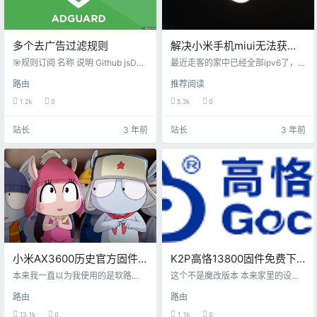
多个去广告过滤规则
解决小米手机miui无法获取
ipv6地址问题
🎯规则订阅 名称 说明 Github jsDeli
最近走客的家中已经全部ipv6了，
vr all.txt 去重的规则合集，包含DO
并且家里的一系列东东比如openwr
路由
推荐阅读
MAIN、REGEX、MODIFY、HOST
t、qinglong、远程桌面连接等一些
S，适用于AdGuard、AdBlock等 关
列的ipv6化，既然服务端ipv6搞定
1.2k
0
5.3k
0
联 关联 dns.txt DNS过滤规则集，
了，那么手机端的ipv6也需要提上
包含DOMAIN、REGEX、HOSTS规
日程，结果我发现我的小米手机无
站长
3 年前
站长
3 年前
则，适用于AdGuardHome等基于D
法获取ipv6地址，找到B站的一个视
NS的过滤工具 关联 关联 hosts.txt
频还是通过软件解决的，我仔细搜
仅由HOSTS规则构成，适用于几乎
了下教程原来很简单。 小米手机默
所有设…
认的是不支持ipv6的有状态，而我
的爱快的ipv6设置刚好是有状态，
于是修改为有状态+无状…
小米AX3600历史官方固件
K2P高恪13800固件免费下
大全包含运营商版本和国际
载
本来我一直以为我使用的是软路
这个不是魔改版本 本来家里的设备K
版本
由，小米ax3600在我手里就充当个
2p是拿来做AP的，所以一直使用的
路由
路由
AP的作用，理论来说固件对我的影
是高恪的AP模式，最近朋友有需
响应该是最小才对，直到我升级了1.
要，我就把把这个k2p给“高价”出售
13.1k
0
1.1k
0