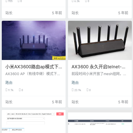
955
0
6.3k
0
单层大概在 170 平米的一个小院,我
抖音真的卡的夸张，什么都设置了
们集中在 2 层居住。 由于之前的信
一遍效果也不好，后来我去恩山搜
站长
5 年前
站长
5 年前
号不是很好,家里买的是领势的这种
了下，设置了两个地方，目前使用
三个一组不分主母的Mesh路由,信号
非常流畅，其实我还不知道这两个
也可以,价格三个活动价不到 1100,
哪个生效，先设置吧，等有人评论
单个才 400 不到,信号一直很满意,
了再修改 1，打开lan口的网络接口
最近心痒痒想把这套给换下来,主要
配置，选择物理设置，[桥接接口 为
有两个原因： 老爸在乡…
指定接口创建桥接] 把这个选项给去
掉 2，打开防火墙，…
小米AX3600路由ap模式下
AX3600 永久开启telnet-
自定义局域网IP地址
ssh
AX3600 AP（有线中继）模式下自
前段时间小米开放了mesh组网，很
定义局域网IP地址 只能改IP地址，
多小伙伴第一时间升级了最新的固
路由
路由
不能改DNS和指定网关 1、AX3600
件版本，但是对于1.0.67版本的ssh
设置为有线中继，并且能正常上
开启，目前来说相当折腾，而且有
9.7k
0
23.9k
0
网，这个时候路由会自动分配一个i
一定的风险。 今天我来教大家一个
p，我们记下这个ip，例如我的就是1
永久开启telnet和ssh的办法，总的
站长
5 年前
站长
5 年前
0.10.1.12 2、我们在电脑上用IP登陆
来说这个办法操作难度系数不高，
AX3600后台，进入后选择中继设置
且大大降低了需要修改内核的风险
3、把网址栏中的apsetting改为sett
首先我们先降级到1。0.17版本，开
ing后回车 4、这个时候，下方会出
启ssh （已经开启了ssh的可以选择
现局域网设置，把局域网I…
不降级，直接看以下教程） 第一
步：备份一下小米的bdata…