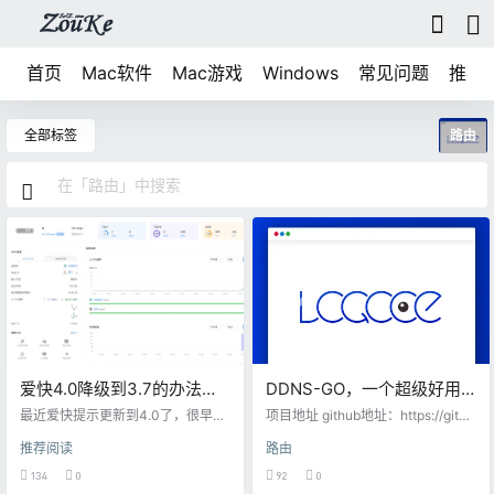
首页
Mac软件
Mac游戏
Windows
常见问题
推荐
全部标签
路由
爱快4.0降级到3.7的办法，
DDNS-GO，一个超级好用
仅支持x86设备
的ipv4/ipv6的DDNS项目
最近爱快提示更新到4.0了，很早就
项目地址 github地址：https://githu
知道4.0变化很大，但是没想到这么
b.com/jeessy2/ddns-go 特性 支持
推荐阅读
路由
大，ui变的更好看了 走客体验了好
Mac、Windows、Linux系统，支持
久，最后决定降级到3.0，主要原因
ARM、x86、RISC-V架构 支持的域
134
0
92
0
是我不适应，有些问题我找不到，
名服务商 阿里云 阿里云 ESA 腾讯