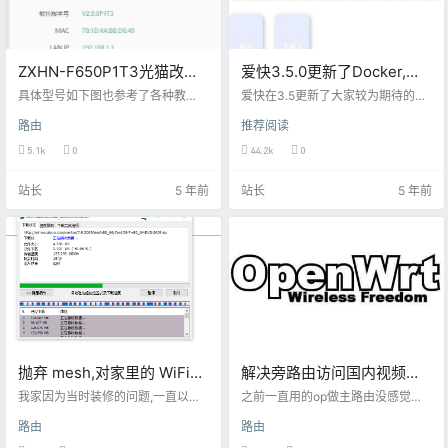
ZXHN-F650P1T3光猫改桥
爱快3.5.0更新了Docker,说
接
下如何在爱快下直接跑甜糖
具体型号如下图也参考了各种教
爱快在3.5更新了大家较为期待的Do
程，也去淘宝付费了，折腾了一圈
方法
cker，可惜呢目前网段的设置不能
路由
推荐阅读
子 什么U盘备份 css改password属
Macvlan 必要条件： 1、爱快固件
性都试了，都无法获取超密 本以为
先升级到3.5.0体验版以上，文章已
5.1k
0
44.2k
0
要短接刷机，没想到，这光猫本身
提供,其中.bin 为可直接升级文件,其
就有设置桥接的地方,不需要超密就
他几个为写盘文件 2、必须绑定爱快
站长
5 年前
站长
5 年前
可以改桥接 网址：http://192.168.1.
云，未绑定一登录爱快就会提示，
1:8080/bridge_route.gch
按提示注册绑定。 3、去爱快云开通
插件中的docker。 选中希望安装的
爱快设备，确认安装docker插件即
可。 再回到爱快控制台就会发现do
cker…
抛弃 mesh,对家里的 WiFi进
解决旁路由访问国内视频抖
行改造
音、皮皮虾软件卡顿问题
我家因为当时装修的问题,一直以来
之前一直用的op做主路由没感觉，
路由的位置都是比较尴尬,大多数装
后来切换到爱快做主路由，op做旁
路由
路由
修较早的家庭差不多都会有这个问
路的时候发现，电脑端好像没什么
题.路由和光猫在一个角落里,我家是
影响，就是手机端，访问皮皮虾和