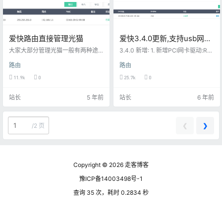
爱快路由直接管理光猫
爱快3.4.0更新,支持usb网
卡.ipv6以及DOH功能解释
大家大部分管理光猫一般有两种途
3.4.0 新增: 1. 新增PCI网卡驱动:RT
径 直接搞个网线连接光猫的lan口,然
L8125 2. 新增USB有线网卡驱动:RT
路由
路由
后访问光猫的管理地址(缺点:不方便,
L8150/8152/8153/8156,AX88179/
不过咱们大部分时间不需要动光猫)
8817x(网口紧张的可以整上你们的u
11.9k
0
25.7k
0
连接光猫发射出来的wifi,然后再访问
sb3.0网卡啦,不支持usb无线网卡哈,
光猫(新式的光猫才有wifi,并且很多
这个支持的是扩充wan/lan口的) 3.
站长
5 年前
站长
6 年前
改过桥接的光猫都默认关闭了无线)
新增网络设置--NAT规则(代替NAT
今天呢和大家说下第三种方法,也比
转发) 4. L2TP客户端--支持间隔重
较简单,不需要动线,用原有的架构 我
拨 5. PPTP客户端--支持间隔重拨
们打开爱快的后台,找到wan口-选择
…
❮
❯
/
2 页
基于物理网卡的混合模式 这个地方,
静态IP写同P…
Copyright © 2026
走客博客
豫ICP备14003498号-1
查询 35 次，耗时 0.2834 秒