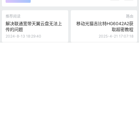
推荐阅读
路由
解决联通宽带天翼云盘无法上
移动光猫吉比特HG6042A2获
传的问题
取超密教程
2024-8-13 18:29:40
2025-4-21 17:07:18
0 条回复
文章作者
管理员
A
M
首页
推荐
商铺
搜索
我的
顶部
欢迎您，新朋友，感谢参与互动！
确认修改