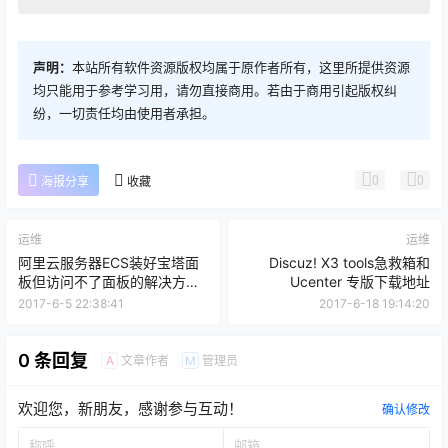
声明：
本站所有软件资源版权均属于原作者所有，这里所提供资源
均只能用于参考学习用，请勿直接商用。若由于商用引起版权纠
纷，一切责任均由使用者承担。
0
0
海报分享
收藏
运维
运维
阿里云服务器ECS装好宝塔面
Discuz! X3 tools急救箱和
板但访问不了面板的解决方法
Ucenter 专版下载地址
（阿里云安全组教学）
2017-6-5 22:38:41
2017-6-18 19:14:20
0 条回复
文章作者
管理员
A
M
欢迎您，新朋友，感谢参与互动！
确认修改