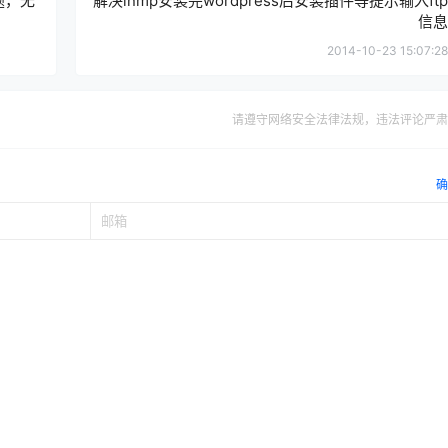
题，无
解决lnmp安装完wordpress后安装插件等提示输入ftp
信息
2014-10-23 15:07:28
请遵守网络安全法律法规，违法评论严肃
确