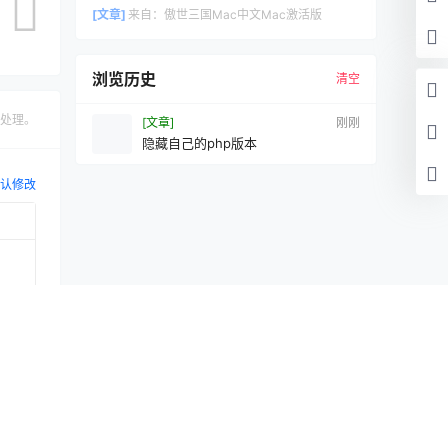
[文章]
来自：
傲世三国Mac中文Mac激活版
浏览历史
清空
处理。
[文章]
刚刚
隐藏自己的php版本
认修改
提交