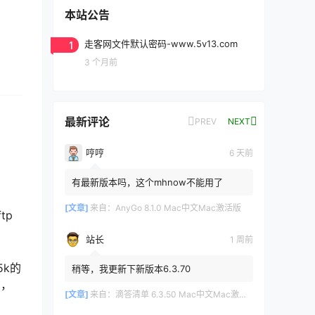
本站公告
1
走客网文件默认密码-www.5v13.com
3 个月前
最新评论
PREV
NEXT
哼哼
6 天前
有最新版本吗，这个mhnow不能用了
[文章]
来自：
AnyGo 8.1.0 Mac中文Mac激活版
tp
站长
1 周前
k的
稍等，我更新下新版本6.3.70
了，
[文章]
来自：
滴答清单 6.3.50 Mac中文Mac激活版