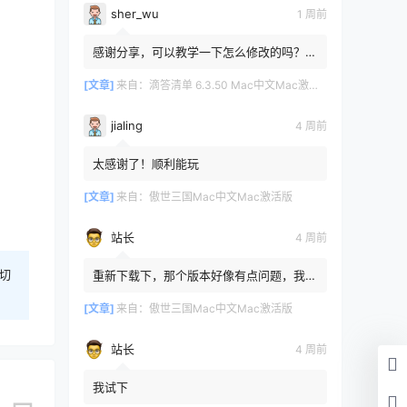
sher_wu
1 周前
感谢分享，可以教学一下怎么修改的吗？目
前设置的再用两年其实也就到期了。
[文章]
来自：
滴答清单 6.3.50 Mac中文Mac激活版
jialing
4 周前
太感谢了！顺利能玩
[文章]
来自：
傲世三国Mac中文Mac激活版
站长
4 周前
切
重新下载下，那个版本好像有点问题，我重
新传了一个
[文章]
来自：
傲世三国Mac中文Mac激活版
站长
4 周前
我试下