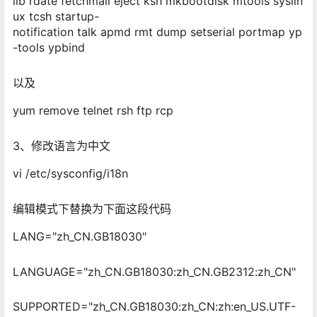
lib rdate fetchmail eject ksh mkbootdisk mtools syslin
ux tcsh startup-
notification talk apmd rmt dump setserial portmap yp
-tools ypbind
以及
yum
remove
telnet rsh ftp rcp
3、修改语言为中文
vi /etc/sysconfig/i18n
编辑模式下替换为下面这段代码
LANG="zh_CN.GB18030"
LANGUAGE="zh_CN.GB18030:zh_CN.GB2312:zh_CN"
SUPPORTED="zh_CN.GB18030:zh_CN:zh:en_US.UTF-