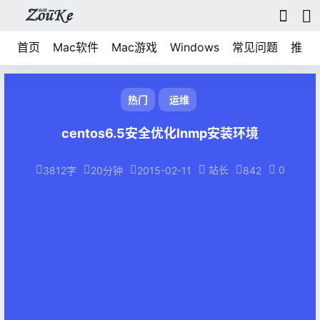
首页
Mac软件
Mac游戏
Windows
常见问题
推荐
热门
运维
centos6.5安全优化lnmp安装环境
站长
0
3812字
20分钟
2015-02-11
842