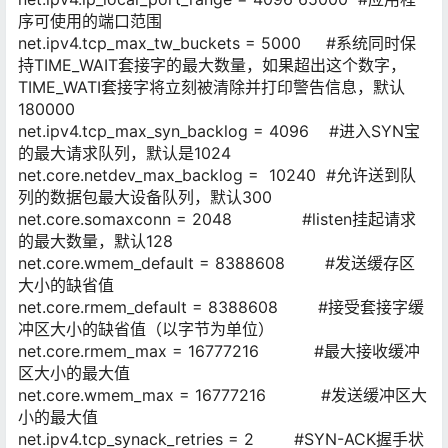
序可使用的端口范围
net.ipv4.tcp_max_tw_buckets = 5000 #系统同时保
持TIME_WAIT套接字的最大数量，如果超出这个数字，
TIME_WATI套接字将立刻被清除并打印警告信息，默认
180000
net.ipv4.tcp_max_syn_backlog = 4096 #进入SYN宝
的最大请求队列，默认是1024
net.core.netdev_max_backlog = 10240 #允许送到队
列的数据包最大设备队列，默认300
net.core.somaxconn = 2048
#listen
挂起请求
的最大数量，默认128
net.core.wmem_default = 8388608 #发送缓存区
大小的缺省值
net.core.rmem_default = 8388608 #接受套接字缓
冲区大小的缺省值（以字节为单位）
net.core.rmem_max = 16777216 #最大接收缓冲
区大小的最大值
net.core.wmem_max = 16777216 #发送缓冲区大
小的最大值
net.ipv4.tcp_synack_retries = 2
#SYN
-ACK握手状