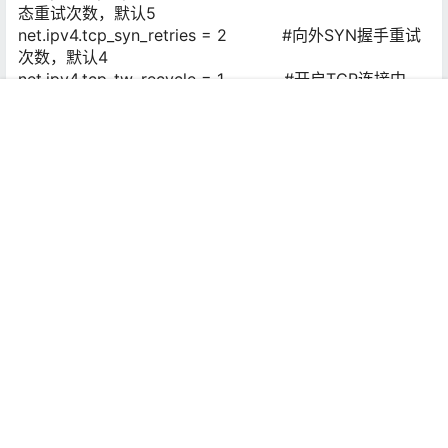
态重试次数，默认5
net.ipv4.tcp_syn_retries = 2 #向外SYN握手重试
次数，默认4
net.ipv4.tcp_tw_recycle = 1 #开启TCP连接中
TIME_WAIT sockets的快速回收，默认是0关闭
首页
推荐
商铺
搜索
我的
顶部
net.ipv4.tcp_max_orphans = 3276800 #系统中最多
有多少个TCP套接字不被关联到任何一个用户文件句柄
上，如果超出这个数字，孤儿连接将立即复位并打印警告
信息
net.ipv4.tcp_mem = 94500000 915000000 92700000
0
net.ipv4.tcp_mem[0]:低于此值，TCP没有内存压力；
net.ipv4.tcp_mem[1]:在此值下，进入内存压力阶段；
net.ipv4.tcp_mem[2]:高于此值，TCP拒绝分配socket。
内存单位是页，可根据物理内存大小进行调整，如果内存
足够大的话，可适当往上调。上述内存单位是页，而不是
字节。
12、应该是配置防火墙了吧，直接mark之前发布过的
iptable就好了《
iptables防火墙配置方案
》