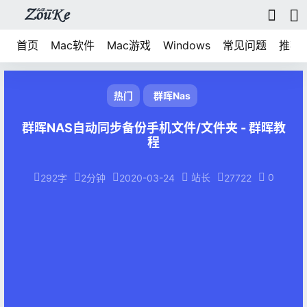
首页
Mac软件
Mac游戏
Windows
常见问题
推荐
热门
群晖Nas
群晖NAS自动同步备份手机文件/文件夹 - 群晖教
程
站长
0
292字
2分钟
2020-03-24
27722