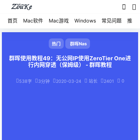
首页
Mac软件
Mac游戏
Windows
常见问题
推荐
热门
群晖Nas
群晖使用教程49：无公网IP使用ZeroTier One进
行内网穿透（保姆级） - 群晖教程
站长
0
538字
3分钟
2020-03-24
2401