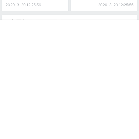
2020-3-29 12:25:56
2020-3-29 12:25:56
0 条回复
文章作者
管理员
A
M
首页
推荐
商铺
搜索
我的
顶部
欢迎您，新朋友，感谢参与互动！
确认修改
提交
暂无讨论，说说你的看法吧