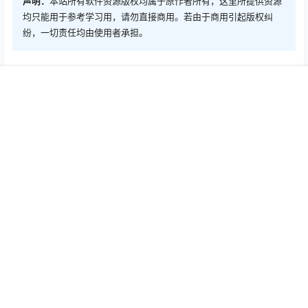
声明：
本站所有软件资源版权均属于原作者所有，这里所提供资源
均只能用于参考学习用，请勿直接商用。若由于商用引起版权纠
纷，一切责任均由使用者承担。
0
0
海报分享
收藏
首页
推荐
商铺
搜索
我的
顶部
Mac游戏
Mac游戏
魔犬大骚乱 Mac中文Mac激活
Sparklite Mac中文Mac激活版
版
2020-3-29 12:25:58
2020-3-29 12:25:59
0 条回复
文章作者
管理员
A
M
欢迎您，新朋友，感谢参与互动！
确认修改