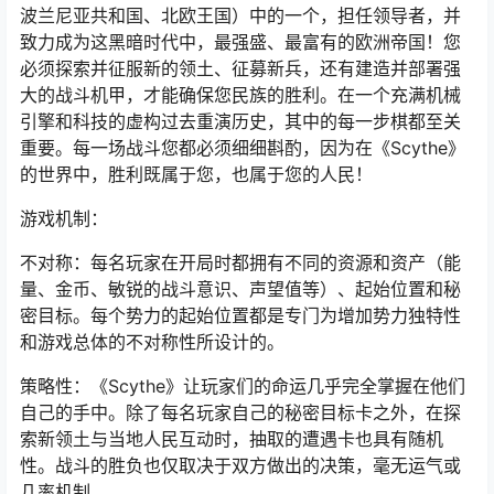
波兰尼亚共和国、北欧王国）中的一个，担任领导者，并
致力成为这黑暗时代中，最强盛、最富有的欧洲帝国！您
必须探索并征服新的领土、征募新兵，还有建造并部署强
大的战斗机甲，才能确保您民族的胜利。在一个充满机械
引擎和科技的虚构过去重演历史，其中的每一步棋都至关
重要。每一场战斗您都必须细细斟酌，因为在《Scythe》
的世界中，胜利既属于您，也属于您的人民！
游戏机制：
不对称：每名玩家在开局时都拥有不同的资源和资产（能
量、金币、敏锐的战斗意识、声望值等）、起始位置和秘
密目标。每个势力的起始位置都是专门为增加势力独特性
和游戏总体的不对称性所设计的。
策略性：《Scythe》让玩家们的命运几乎完全掌握在他们
自己的手中。除了每名玩家自己的秘密目标卡之外，在探
索新领土与当地人民互动时，抽取的遭遇卡也具有随机
性。战斗的胜负也仅取决于双方做出的决策，毫无运气或
几率机制。