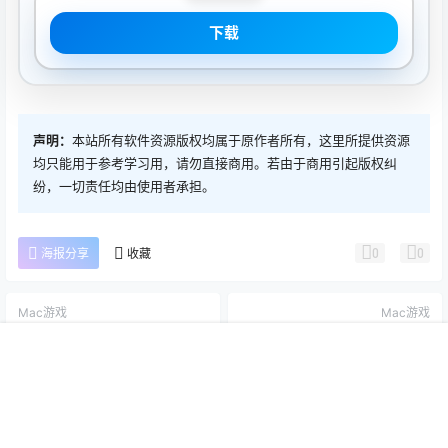
下载
声明：
本站所有软件资源版权均属于原作者所有，这里所提供资源
均只能用于参考学习用，请勿直接商用。若由于商用引起版权纠
纷，一切责任均由使用者承担。
0
0
海报分享
收藏
Mac游戏
Mac游戏
Thief：Master Thief Edition
追逐死亡(Chasing Dead) Mac
1.1 Mac激活版
第一人称射击游戏 v1.0
首页
推荐
商铺
搜索
我的
顶部
2020-6-3 17:14:30
2020-6-13 10:12:49
0 条回复
文章作者
管理员
A
M