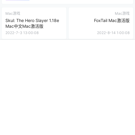
Mac游戏
Mac游戏
Skul: The Hero Slayer 1.18e
FoxTail Mac激活版
Mac中文Mac激活版
2022-7-3 13:00:08
2022-8-14 1:00:08
0 条回复
文章作者
管理员
A
M
首页
推荐
商铺
搜索
我的
顶部
欢迎您，新朋友，感谢参与互动！
确认修改
提交