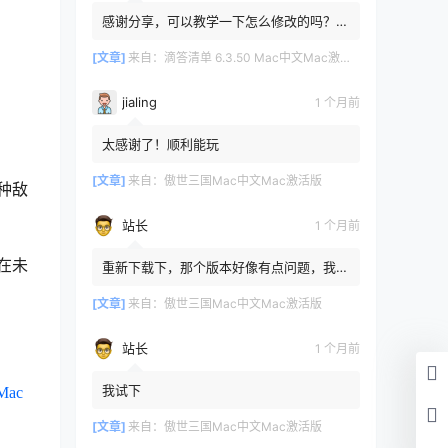
感谢分享，可以教学一下怎么修改的吗？目
前设置的再用两年其实也就到期了。
[文章]
来自：
滴答清单 6.3.50 Mac中文Mac激活版
jialing
1 个月前
太感谢了！顺利能玩
[文章]
来自：
傲世三国Mac中文Mac激活版
种敌
站长
1 个月前
在未
重新下载下，那个版本好像有点问题，我重
新传了一个
[文章]
来自：
傲世三国Mac中文Mac激活版
站长
1 个月前
我试下
Mac
[文章]
来自：
傲世三国Mac中文Mac激活版