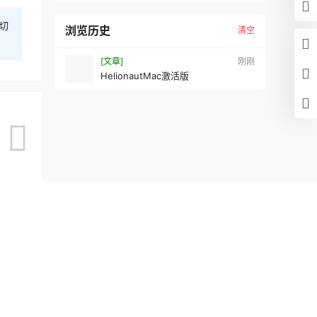
切
浏览历史
清空
[文章]
刚刚
HelionautMac激活版
处理。
认修改