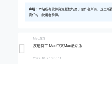
声明：
本站所有软件资源版权均属于原作者所有，这里所
责任均由使用者承担。
Mac游戏
疾速特工 Mac中文Mac激活版
2022-10-7 13:00:11
0 条回复
文章作者
管理员
A
M
欢迎您，新朋友，感谢参与互动！