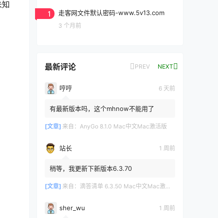
未知
1
走客网文件默认密码-www.5v13.com
3 个月前
最新评论
PREV
NEXT
哼哼
6 天前
。
有最新版本吗，这个mhnow不能用了
[文章]
来自：
AnyGo 8.1.0 Mac中文Mac激活版
站长
1 周前
稍等，我更新下新版本6.3.70
[文章]
来自：
滴答清单 6.3.50 Mac中文Mac激活版
sher_wu
1 周前