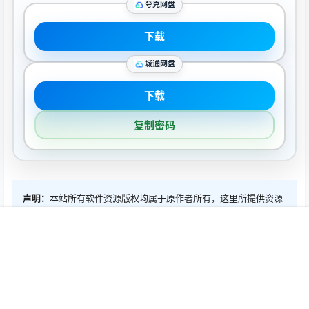
夸克网盘
下载
城通网盘
下载
复制密码
声明：
本站所有软件资源版权均属于原作者所有，这里所提供资源
均只能用于参考学习用，请勿直接商用。若由于商用引起版权纠
纷，一切责任均由使用者承担。
首页
推荐
商铺
搜索
我的
顶部
0
0
海报分享
收藏