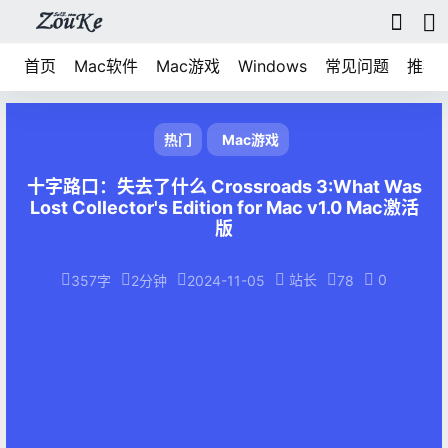
首页
Mac软件
Mac游戏
Windows
常见问题
推荐
热门
Mac游戏
十字路口：失去了什么 Crossroads 3:What Was
Lost Collector's Edition for Mac v1.0 Mac激活
版
站长
0
357字
2分钟
2024-11-05
78