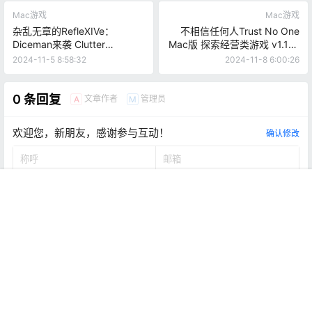
Mac游戏
Mac游戏
杂乱无章的RefleXIVe：
不相信任何人Trust No One
Diceman来袭 Clutter
Mac版 探索经营类游戏 v1.1fix
RefleXIVe 14: The Diceman
英文直装版
2024-11-5 8:58:32
2024-11-8 6:00:26
Cometh Collector’s Edition
for Mac v1.0 Mac激活版 休闲
益智类解谜游戏
0 条回复
文章作者
管理员
A
M
欢迎您，新朋友，感谢参与互动！
确认修改
首页
推荐
商铺
搜索
我的
顶部
提交