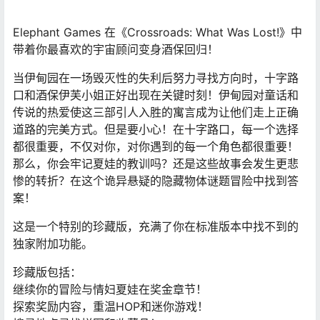
Elephant Games 在《Crossroads: What Was Lost!》中
带着你最喜欢的宇宙顾问变身酒保回归！
当伊甸园在一场毁灭性的失利后努力寻找方向时，十字路
口和酒保伊芙小姐正好出现在关键时刻！伊甸园对童话和
传说的热爱使这三部引人入胜的寓言成为让他们走上正确
道路的完美方式。但是要小心！在十字路口，每一个选择
都很重要，不仅对你，对你遇到的每一个角色都很重要！
那么，你会牢记夏娃的教训吗？还是这些故事会发生更悲
惨的转折？在这个诡异悬疑的隐藏物体谜题冒险中找到答
案！
这是一个特别的珍藏版，充满了你在标准版本中找不到的
独家附加功能。
珍藏版包括：
继续你的冒险与情妇夏娃在奖金章节！
探索奖励内容，重温HOP和迷你游戏！