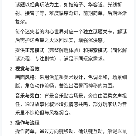
谜题以经典玩法为主，如推箱子、华容道、光线折
射、接管子等，难度循序渐进，前期简单，后期逐渐
复杂。
每个迷失者的内心世界对应一个独立谜题关卡，解谜
后需护送希望之火返回现实，增强沉浸感。
提供
正常模式
（完整解谜体验）和
探索模式
（简化解
谜流程，专注剧情），满足不同玩家需求。
视觉与音效
画面风格
：采用治愈系美术设计，色调柔和，场景细
腻，角色动作流畅，营造出温馨而神秘的氛围。
音乐与旁白
：背景音乐贴合场景，旁白由温柔女声担
任，通过故事化叙述增强情感共鸣，部分玩家认为音
乐虽不惊艳但与风格契合。
操作与流程
操作简单，通过方向键移动、确认键互动，解谜以鼠