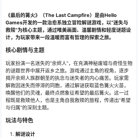
《最后的篝火》（The Last Campfire）是由Hello
Games开发的一款治愈系独立冒险解谜游戏，以“迷失与
救赎”为核心主题，通过唯美画面、温馨剧情和轻度谜题设
计，为玩家带来一段温暖而富有哲理的探索之旅。
核心剧情与主题
玩家扮演一名迷失的“余烬人”，在充满神秘废墟与奇怪生物
的谜题世界中展开返乡之旅。游戏通过主角的视角，逐步
揭开余烬人族群朝圣的执念与迷失者的内心痛苦。玩家需
解救因迷失而停滞的同胞，通过解谜获取蓝色篝火火苗，
唤醒他们的灵魂，最终点燃象征希望的最后篝火。这一过
程既是救赎他人，也是主角自我救赎的旅程，传递出“希望
与归属”的深刻主题。
玩法与特色
解谜设计