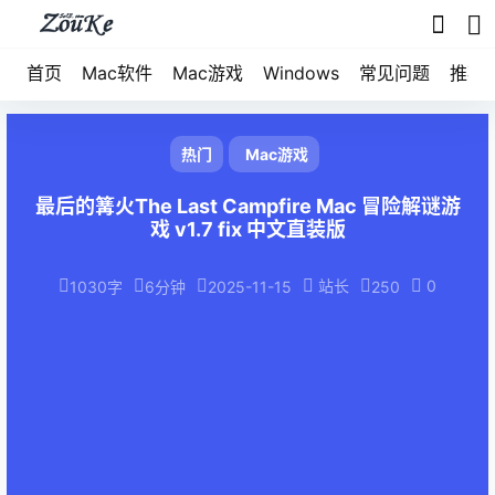
首页
Mac软件
Mac游戏
Windows
常见问题
推荐
热门
Mac游戏
最后的篝火The Last Campfire Mac 冒险解谜游
戏 v1.7 fix 中文直装版
站长
0
1030字
6分钟
2025-11-15
250