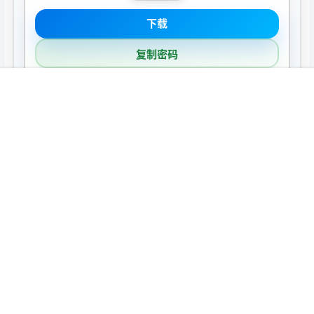
下载
复制密码
首页
推荐
商铺
搜索
我的
顶部
声明：
本站所有软件资源版权均属于原作者所有，这里所提供资源
均只能用于参考学习用，请勿直接商用。若由于商用引起版权纠
纷，一切责任均由使用者承担。
0
0
海报分享
收藏
Mac游戏
Mac游戏
纳赫鲁博王国地下城:混沌护身
岛民:新海岸 ISLANDERS Mac
符 Mac 1.7.17.47889 中文直装
激活版 海岛主题城市建造模拟
版
游戏 v2025.11.26
2025-11-8 8:24:01
2025-12-1 8:19:06