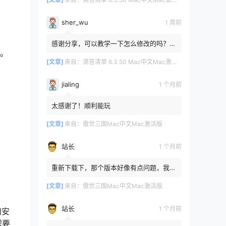
sher_wu
1 周前
感谢分享，可以教学一下怎么修改的吗？目
性。
前设置的再用两年其实也就到期了。
[文章]
来自：
滴答清单 6.3.50 Mac中文Mac激活版
jialing
1 个月前
太感谢了！顺利能玩
[文章]
来自：
傲世三国Mac中文Mac激活版
站长
1 个月前
重新下载下，那个版本好像有点问题，我重
新传了一个
[文章]
来自：
傲世三国Mac中文Mac激活版
站长
1 个月前
和安
需要