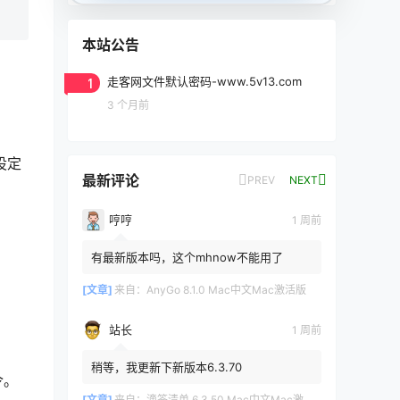
本站公告
1
走客网文件默认密码-www.5v13.com
3 个月前
设定
最新评论
PREV
NEXT
。
哼哼
1 周前
有最新版本吗，这个mhnow不能用了
[文章]
来自：
AnyGo 8.1.0 Mac中文Mac激活版
站长
1 周前
稍等，我更新下新版本6.3.70
令。
[文章]
来自：
滴答清单 6.3.50 Mac中文Mac激活版