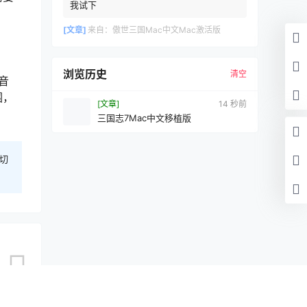
我试下
[文章]
来自：
傲世三国Mac中文Mac激活版
浏览历史
清空
音
围，
[文章]
14 秒前
三国志7Mac中文移植版
切