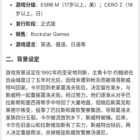
游戏分级
：ESRB M（17岁以上，美）；CERO Z（18
岁以上，日）
发行阶段
：正式版
销售
：Rockstar Games
游戏语言
：英语、俄语、日语等
二、背景设定
游戏背景设定在1992年的圣安地列斯，主角卡尔·约翰逊在
自由城度过了五年时光后，因母亲遭到枪杀而被哥哥斯威
特叫回家。卡尔回到老家葛洛夫街后，决定留在家乡，与
斯威特一起重振葛洛夫街。经过努力，他们逐渐从对手巴
拉斯帮和墨西哥帮手中夺回了大量地盘，但随后斯莫克和
莱德尔叛变，投靠了巴拉斯和腐败警察集团，导致葛洛夫
家族四分五裂。卡尔被流放到乡下，斯威特被捕。后来，
卡尔在旧金山和拉斯维加斯有了实力，斯威特出狱后，两
人决定重振帮派，杀掉叛徒和腐败警察汤谱尼。