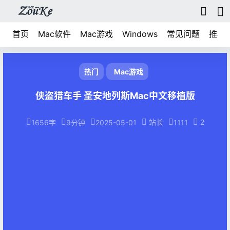
首页
Mac软件
Mac游戏
Windows
常见问题
推荐
热门
Mac游戏
侠盗猎车手 圣安地列斯Mac中文移植版
站长
2
1656字
9分钟
2025-05-01
1111