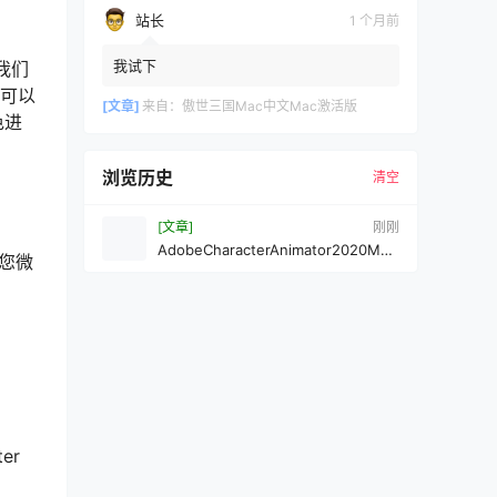
站长
1 个月前
我试下
与我们
户可以
[文章]
来自：
傲世三国Mac中文Mac激活版
色进
浏览历史
清空
[文章]
刚刚
AdobeCharacterAnimator2020Mac
当您微
中文Mac激活版
er