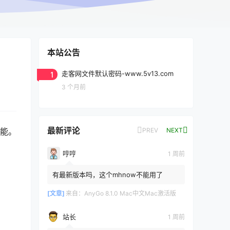
本站公告
1
走客网文件默认密码-www.5v13.com
3 个月前
最新评论
PREV
NEXT
功能。
哼哼
1 周前
有最新版本吗，这个mhnow不能用了
[文章]
来自：
AnyGo 8.1.0 Mac中文Mac激活版
站长
1 周前