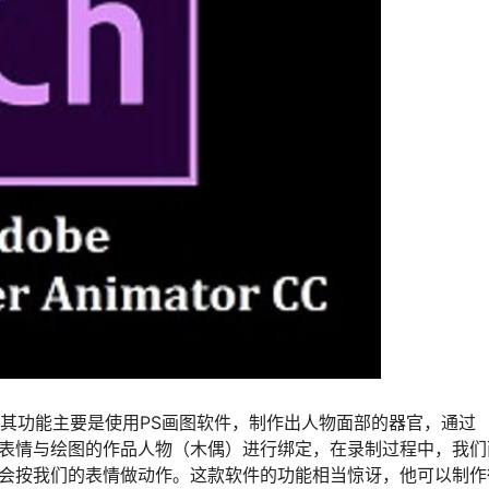
是角色动画，其功能主要是使用PS画图软件，制作出人物面部的器官，通过
将录制的人像表情与绘图的作品人物（木偶）进行绑定，在录制过程中，我
件识别，木偶会按我们的表情做动作。这款软件的功能相当惊讶，他可以制