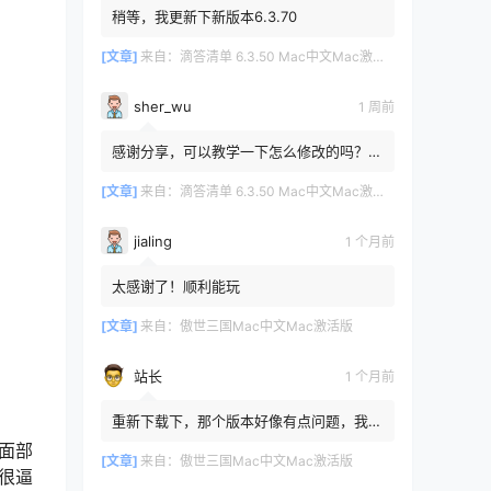
稍等，我更新下新版本6.3.70
[文章]
来自：
滴答清单 6.3.50 Mac中文Mac激活版
sher_wu
1 周前
感谢分享，可以教学一下怎么修改的吗？目
前设置的再用两年其实也就到期了。
[文章]
来自：
滴答清单 6.3.50 Mac中文Mac激活版
jialing
1 个月前
太感谢了！顺利能玩
[文章]
来自：
傲世三国Mac中文Mac激活版
站长
1 个月前
重新下载下，那个版本好像有点问题，我重
新传了一个
们面部
[文章]
来自：
傲世三国Mac中文Mac激活版
作很逼