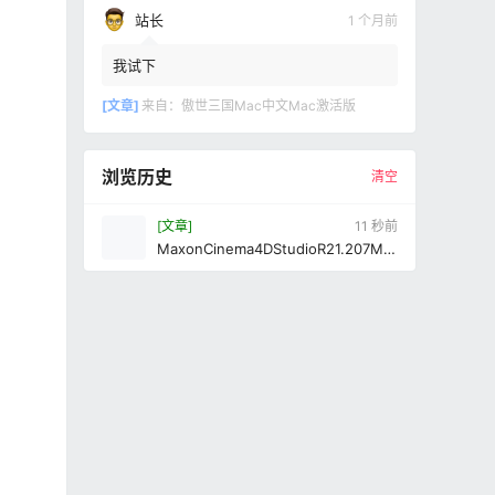
站长
1 个月前
我试下
[文章]
来自：
傲世三国Mac中文Mac激活版
浏览历史
清空
[文章]
12 秒前
MaxonCinema4DStudioR21.207Ma
c中文Mac激活版