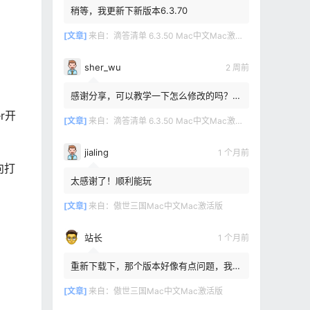
稍等，我更新下新版本6.3.70
[文章]
来自：
滴答清单 6.3.50 Mac中文Mac激活版
sher_wu
2 周前
感谢分享，可以教学一下怎么修改的吗？目
前设置的再用两年其实也就到期了。
r开
[文章]
来自：
滴答清单 6.3.50 Mac中文Mac激活版
jialing
1 个月前
向打
太感谢了！顺利能玩
[文章]
来自：
傲世三国Mac中文Mac激活版
站长
1 个月前
重新下载下，那个版本好像有点问题，我重
新传了一个
[文章]
来自：
傲世三国Mac中文Mac激活版