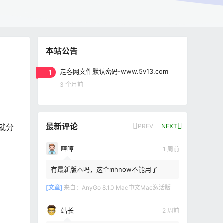
本站公告
1
走客网文件默认密码-www.5v13.com
3 个月前
最新评论
PREV
NEXT
间就分
哼哼
1 周前
有最新版本吗，这个mhnow不能用了
[文章]
来自：
AnyGo 8.1.0 Mac中文Mac激活版
站长
2 周前