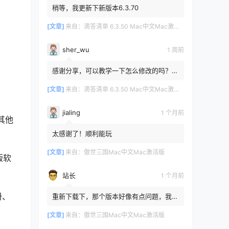
稍等，我更新下新版本6.3.70
[文章]
来自：
滴答清单 6.3.50 Mac中文Mac激活版
sher_wu
1 周前
感谢分享，可以教学一下怎么修改的吗？目
前设置的再用两年其实也就到期了。
[文章]
来自：
滴答清单 6.3.50 Mac中文Mac激活版
jialing
1 个月前
其他
。
太感谢了！顺利能玩
[文章]
来自：
傲世三国Mac中文Mac激活版
出版软
站长
1 个月前
册、
重新下载下，那个版本好像有点问题，我重
新传了一个
[文章]
来自：
傲世三国Mac中文Mac激活版