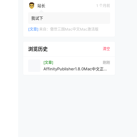
站长
1 个月前
我试下
[文章]
来自：
傲世三国Mac中文Mac激活版
浏览历史
清空
[文章]
刚刚
AffinityPublisher1.8.0Mac中文正式
Mac激活版