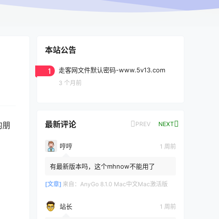
本站公告
1
走客网文件默认密码-www.5v13.com
3 个月前
最新评论
PREV
NEXT
的朋
哼哼
1 周前
有最新版本吗，这个mhnow不能用了
[文章]
来自：
AnyGo 8.1.0 Mac中文Mac激活版
站长
1 周前