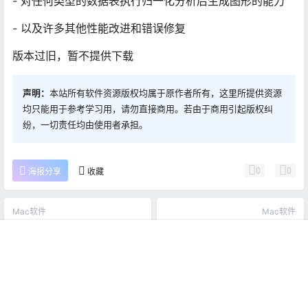
- 对任何类型的数据表执行归一化分析后生成图形的能力
- 以及许多其他性能改进和错误修复
版本过旧，暂不提供下载
声明：
本站所有软件资源版权均属于原作者所有，这里所提供资源
均只能用于参考学习用，请勿直接商用。若由于商用引起版权纠
纷，一切责任均由使用者承担。
0
0
海报分享
收藏
Mac软件
Mac软件
欧路词典 3.9.6 Mac中文Mac
Waves Complete 11.0.58
激活版
Mac激活版
首页
推荐
商铺
搜索
我的
顶部
2020-3-13 17:01:31
2020-3-13 17:01:31
0 条回复
文章作者
管理员
A
M