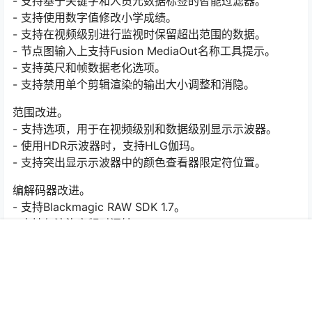
- 支持基于关键字和人员元数据标签的智能过滤器。
- 支持使用数字值修改小学成绩。
- 支持在视频级别进行监视时保留超出范围的数据。
- 节点图输入上支持Fusion MediaOut名称工具提示。
- 支持英尺和帧数据老化选项。
- 支持禁用单个剪辑渲染的输出大小调整和消隐。
范围改进。
- 支持选项，用于在视频级别和数据级别显示示波器。
- 使用HDR示波器时，支持HLG伽玛。
- 支持突出显示示波器中的颜色查看器限定符位置。
编解码器改进。
- 支持Blackmagic RAW SDK 1.7。
- 支持仅渲染音频时间轴。
- 支持解码32位浮点音频。
首页
推荐
商铺
搜索
我的
顶部
- 解码H.265剪辑时改进了对色彩空间和伽玛的支持。
- 支持基于压缩方法显示EXR编解码器名称。
- 支持在渲染设置中覆盖颜色空间和gamma标签。
- 支持RED SDK 7.2.1和从Komodo相机解码片段。