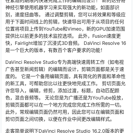
在紧迫的期限内快速完成工作的编辑而设计！ 新的达芬奇
神经引擎使用机器学习来实现强大的新功能，如面部识
别，速度扭曲等。 通过调整剪辑，您可以将效果和等级应
用于下面时间线上的剪辑，快速导出可用于从项目的任何
位置将项目上传到YouTube和Vimeo，新的GPU加速范围
提供比以前更多的技术监控选项。 此外，Fusion速度更
快，Fairlight增加了沉浸式3D音频。 DaVinci Resolve 16
是一个巨大的版本，有数百个客户要求的功能！
DaVinci Resolve Studio专为高端快速周转工作（如电视
广告甚至新闻剪辑）的编辑而设计，剪辑页面都是关于速
度的。 它是一个备用编辑页面，具有简化的界面和革命性
的新工具，可帮助您比以往更快地完成工作。 剪切页面允
许您导入，编辑，修剪，添加过渡，标题，自动匹配颜
色，混合音频等。 无论您是为广播还是为YouTube投放，
剪辑页面都可以在一个地方完成您完成工作所需的一切。
此外，常规编辑页面仍然可用，因此您可以在编辑页面和
剪切页面之间切换，以便在作业中间更改编辑样式。
走客简单说明下DaVinci Resolve Studio 16.2.0版本的更