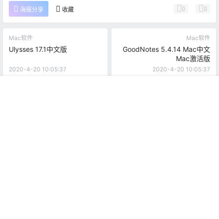
0
0
海报分享
收藏
Mac软件
Mac软件
Ulysses 17.1中文版
GoodNotes 5.4.14 Mac中文
Mac激活版
2020-4-20 10:05:37
2020-4-20 10:05:37
首页
推荐
商铺
搜索
我的
顶部
0 条回复
文章作者
管理员
A
M
欢迎您，新朋友，感谢参与互动！
确认修改