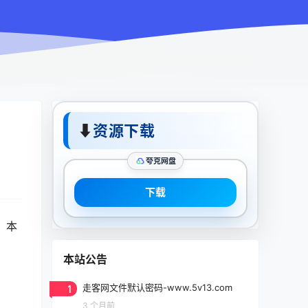
⬇
资源下载
夸克网盘
下载
。本
本站公告
1
走客网文件默认密码-www.5v13.com
3 个月前