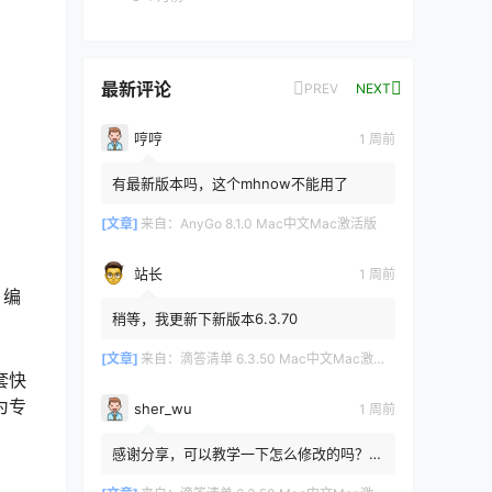
最新评论
PREV
NEXT
哼哼
1 周前
有最新版本吗，这个mhnow不能用了
[文章]
来自：
AnyGo 8.1.0 Mac中文Mac激活版
站长
1 周前
、编
稍等，我更新下新版本6.3.70
[文章]
来自：
滴答清单 6.3.50 Mac中文Mac激活版
套快
为专
sher_wu
1 周前
感谢分享，可以教学一下怎么修改的吗？目
前设置的再用两年其实也就到期了。