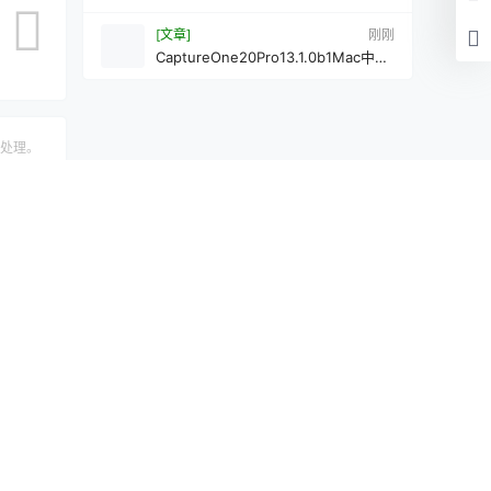
[文章]
刚刚
CaptureOne20Pro13.1.0b1Mac中文
Mac激活版
处理。
认修改
提交