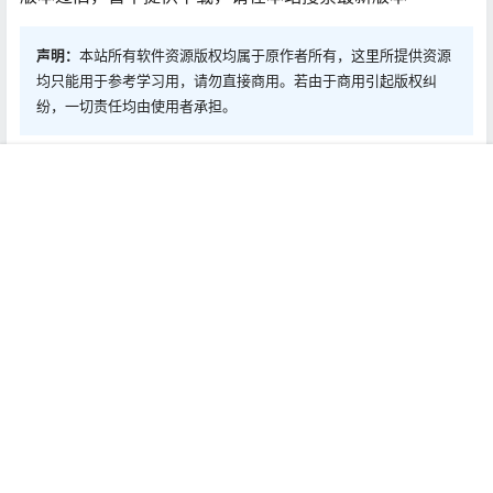
声明：
本站所有软件资源版权均属于原作者所有，这里所提供资源
均只能用于参考学习用，请勿直接商用。若由于商用引起版权纠
纷，一切责任均由使用者承担。
0
0
海报分享
收藏
首页
推荐
商铺
搜索
我的
顶部
Mac软件
Mac软件
Movie Thumbnails Maker 2
Dash 5.1.5 Mac激活版
3.0.3 Mac激活版
2020-4-26 12:00:05
2020-4-27 12:00:05
0 条回复
文章作者
管理员
A
M
欢迎您，新朋友，感谢参与互动！
确认修改