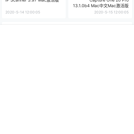
13.1.0b4 Mac中文Mac激活版
2020-5-14 12:00:05
2020-5-15 12:00:05
0 条回复
文章作者
管理员
A
M
首页
推荐
商铺
搜索
我的
顶部
欢迎您，新朋友，感谢参与互动！
确认修改
提交
暂无讨论，说说你的看法吧