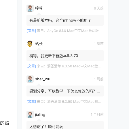
哼哼
6 天前
有最新版本吗，这个mhnow不能用了
[文章]
来自：
AnyGo 8.1.0 Mac中文Mac激活版
站长
1 周前
稍等，我更新下新版本6.3.70
[文章]
来自：
滴答清单 6.3.50 Mac中文Mac激活版
sher_wu
1 周前
感谢分享，可以教学一下怎么修改的吗？目
前设置的再用两年其实也就到期了。
[文章]
来自：
滴答清单 6.3.50 Mac中文Mac激活版
jialing
1 个月前
状的照
太感谢了！顺利能玩