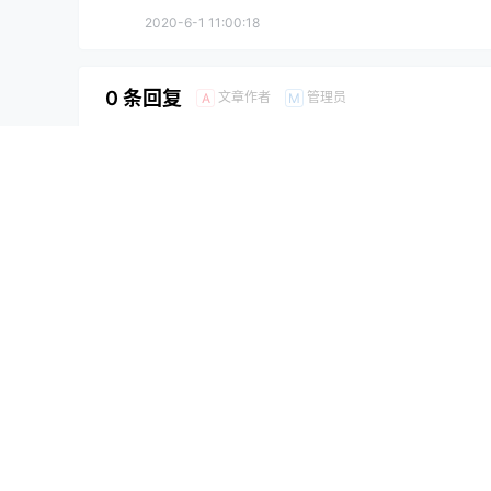
2020-6-1 11:00:18
0 条回复
文章作者
管理员
A
M
欢迎您，新朋友，感谢参与互动！