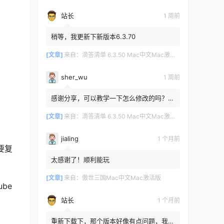
站长
1 周前
稍等，我更新下新版本6.3.70
[文章]
来自：
滴答清单 6.3.50 Mac中文Mac激活版
sher_wu
1 周前
感谢分享，可以教学一下怎么修改的吗？目
前设置的再用两年其实也就到期了。
[文章]
来自：
滴答清单 6.3.50 Mac中文Mac激活版
jialing
1 个月前
要复
太感谢了！顺利能玩
[文章]
来自：
傲世三国Mac中文Mac激活版
be
站长
1 个月前
重新下载下，那个版本好像有点问题，我重