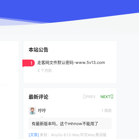
本站公告
1
走客网文件默认密码-www.5v13.com
3 个月前
最新评论
PREV
NEXT
哼哼
1 周前
有最新版本吗，这个mhnow不能用了
[文章]
来自：
AnyGo 8.1.0 Mac中文Mac激活版