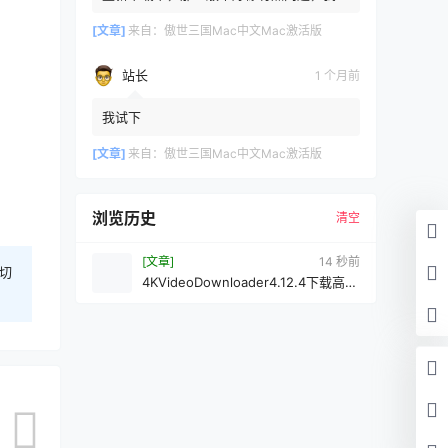
新传了一个
[文章]
来自：
傲世三国Mac中文Mac激活版
站长
1 个月前
我试下
[文章]
来自：
傲世三国Mac中文Mac激活版
浏览历史
清空
[文章]
15 秒前
切
4KVideoDownloader4.12.4下载高品
质的YouTube视频