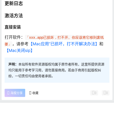
更新日志
激活方法
直接安装
打开软件：
「xxx.app已损坏，打不开。你应该将它移到废纸
，请参考
【Mac应用”已损坏，打不开解决办法】
和
篓」
【Mac关闭sip】
声明：
本站所有软件资源版权均属于原作者所有，这里所提供资源
均只能用于参考学习用，请勿直接商用。若由于商用引起版权纠
纷，一切责任均由使用者承担。
0
0
海报分享
收藏
Mac软件
Mac软件
首页
推荐
商铺
搜索
我的
顶部
Folder Tidy 2.8.1 桌面文件夹
Artstudio Pro 2.3.23 Mac激