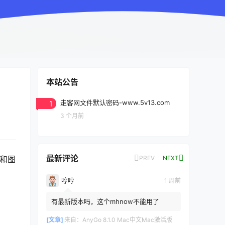
本站公告
1
走客网文件默认密码-www.5v13.com
3 个月前
最新评论
PREV
NEXT
F和图
哼哼
1 周前
有最新版本吗，这个mhnow不能用了
[文章]
来自：
AnyGo 8.1.0 Mac中文Mac激活版