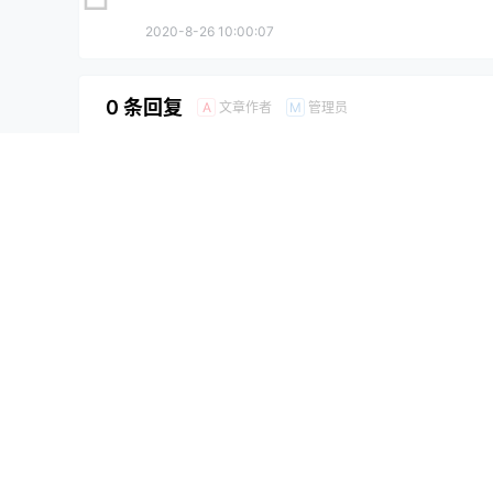
2020-8-26 10:00:07
0 条回复
文章作者
管理员
A
M
欢迎您，新朋友，感谢参与互动！