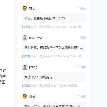
站长
1 周前
稍等，我更新下新版本6.3.70
[文章]
来自：
滴答清单 6.3.50 Mac中文Mac激活版
sher_wu
1 周前
感谢分享，可以教学一下怎么修改的吗？目
前设置的再用两年其实也就到期了。
[文章]
来自：
滴答清单 6.3.50 Mac中文Mac激活版
jialing
1 个月前
往往
的替
太感谢了！顺利能玩
将图
[文章]
来自：
傲世三国Mac中文Mac激活版
站长
1 个月前
重新下载下，那个版本好像有点问题，我重