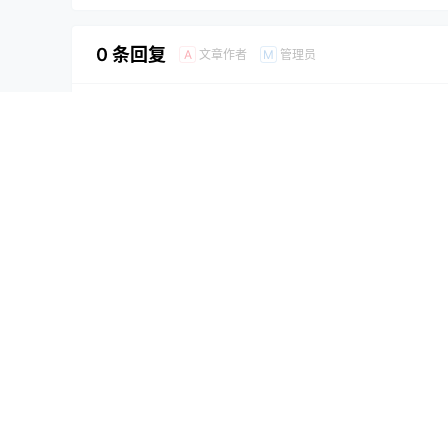
0 条回复
文章作者
管理员
A
M
欢迎您，新朋友，感谢参与互动！