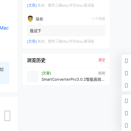
新传了一个
[文章]
来自：
傲世三国Mac中文Mac激活版
站长
1 个月前
Mac
我试下
[文章]
来自：
傲世三国Mac中文Mac激活版
浏览历史
清空
切
[文章]
刚刚
SmartConverterPro3.0.2智能高效的
多媒体文件转换工具