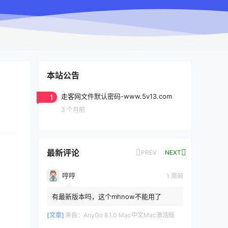
本站公告
1
走客网文件默认密码-www.5v13.com
3 个月前
最新评论
PREV
NEXT
哼哼
1 周前
有最新版本吗，这个mhnow不能用了
[文章]
来自：
AnyGo 8.1.0 Mac中文Mac激活版