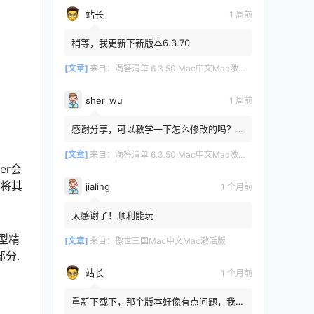
站长
1 周前
稍等，我更新下新版本6.3.70
[文章]
来自：
滴答清单 6.3.50 Mac中文Mac激活版
sher_wu
1 周前
感谢分享，可以教学一下怎么修改的吗？目
前设置的再用两年其实也就到期了。
[文章]
来自：
滴答清单 6.3.50 Mac中文Mac激活版
er会
,将其
jialing
1 个月前
太感谢了！顺利能玩
类型精
[文章]
来自：
傲世三国Mac中文Mac激活版
部分.
站长
1 个月前
重新下载下，那个版本好像有点问题，我重