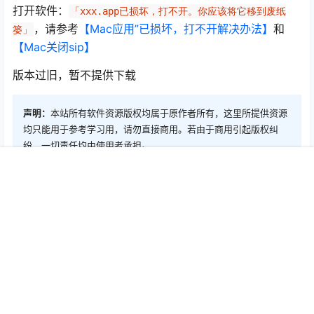
打开软件：
「xxx.app已损坏，打不开。你应该将它移到废纸
，请参考
【Mac应用”已损坏，打不开解决办法】
和
篓」
【Mac关闭sip】
版本过旧，暂不提供下载
声明：
本站所有软件资源版权均属于原作者所有，这里所提供资源
均只能用于参考学习用，请勿直接商用。若由于商用引起版权纠
纷，一切责任均由使用者承担。
首页
推荐
商铺
搜索
我的
顶部
0
0
海报分享
收藏
Mac软件
Mac软件
Magoshare Data Recovery
Outside 3.1.7 Mac天气预报应
Pro 4.3 数据恢复工具
用
2020-9-13 13:00:32
2020-9-13 13:00:33