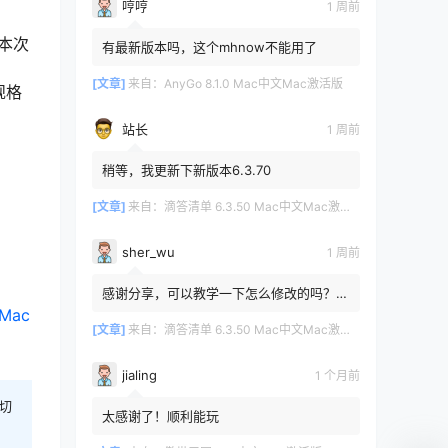
哼哼
1 周前
。本次
有最新版本吗，这个mhnow不能用了
[文章]
来自：
AnyGo 8.1.0 Mac中文Mac激活版
规格
站长
1 周前
稍等，我更新下新版本6.3.70
[文章]
来自：
滴答清单 6.3.50 Mac中文Mac激活版
sher_wu
1 周前
感谢分享，可以教学一下怎么修改的吗？目
前设置的再用两年其实也就到期了。
Mac
[文章]
来自：
滴答清单 6.3.50 Mac中文Mac激活版
jialing
1 个月前
切
太感谢了！顺利能玩