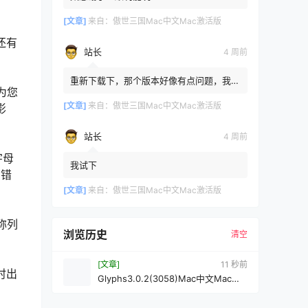
[文章]
来自：
傲世三国Mac中文Mac激活版
还有
站长
4 周前
重新下载下，那个版本好像有点问题，我重
为您
新传了一个
[文章]
来自：
傲世三国Mac中文Mac激活版
影
站长
4 周前
字母
我试下
写错
[文章]
来自：
傲世三国Mac中文Mac激活版
称列
浏览历史
清空
[文章]
12 秒前
时出
Glyphs3.0.2(3058)Mac中文Mac激
活版