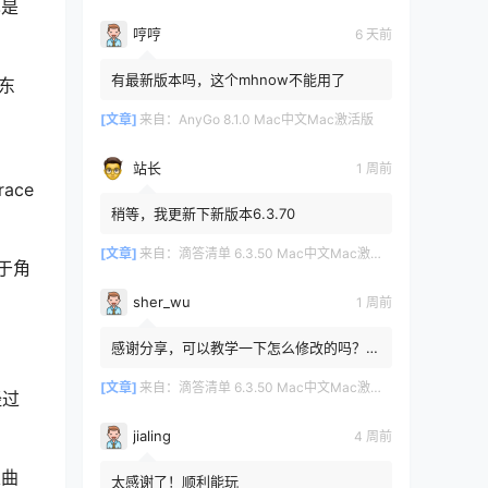
也是
哼哼
6 天前
有最新版本吗，这个mhnow不能用了
东
[文章]
来自：
AnyGo 8.1.0 Mac中文Mac激活版
站长
1 周前
ace
稍等，我更新下新版本6.3.70
[文章]
来自：
滴答清单 6.3.50 Mac中文Mac激活版
于角
sher_wu
1 周前
感谢分享，可以教学一下怎么修改的吗？目
前设置的再用两年其实也就到期了。
[文章]
来自：
滴答清单 6.3.50 Mac中文Mac激活版
经过
jialing
4 周前
次曲
太感谢了！顺利能玩