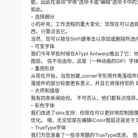
能，因此在滚动“字体”选项卡或“编辑”选项卡中
如此。
– 选择细分
小的补充，工作流程的重大变化：您现在可以选择
西，只需点击它。
当然，您可以按住Shift键单击以添加或删除所
– 可变字体
我们今年早些时候在ATypI Antwerp推出了它
图层。 信不信由你，这是（一种动画的GIF）字
– 重用形状
从现在开始，当您创建_corner字形用作角落组
落组件的部分轮廓更有意义，并且它将保持您的 
– 大师和插值
我有四条新闻给你。 不可否认，他们都有点怪异
– 彩色字体
我们改进了sbix支持：你现在可以更好地控制图
优化。 哦，无论您是在编辑iColor图层还是处
– TrueType字体
我们为您准备了一些非常酷的TrueType改进。 首先，V