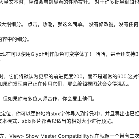
的大量文本时，应该会看到显着的性能提升。 对于许多批量编辑
大纲细分。 点击，热潮，就这么简单。 没有修改键，没有任何
选内容中的细分。
：你现在可以使用Glyph制作颜色可变字体了！ 哈哈，甚至还支持Br
体
件时，它们将默认为更窄的前进宽度200，而不是通常的600.这对
如果你发现自己正在使用它们，那么编辑视图就会变得混乱。
，但如果你与多位大师合作，你会爱上他们。
像定位，你可以更好地将sbix字体导入到字形中，并且导出也已
于文本模式，sbix图片都会以适当的相对大小进行预览。
iew> Show Master Compatibility现在就像一个带有二