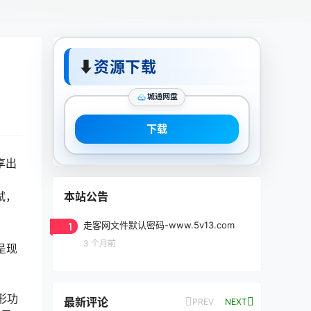
⬇
资源下载
城通网盘
下载
享出
本站公告
试，
1
走客网文件默认密码-www.5v13.com
3 个月前
呈现
形功
最新评论
PREV
NEXT