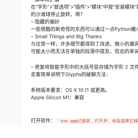
在“字形”>“首选项”>“插件”>“模块”中按“安
的沙滩球停止旋转，嗯？
– 隐藏的偏好
一些很酷的新奇怪的东西可以通过一点Python魔
– Small Things and Big Thanks
与往常一样，许多细节都得到了改进，微小的漏洞
可能太小而无法在单独的段落中提及，但总的来
– 修复将智能字形中的大括号层存储为字形 2 文
走客简单说明下Glyphs的破解方法：
系统版本要求：OS X 10.11 或更高。
Apple Silicon M1：兼容
打开软件：
「xxx.app已损坏，打不开。你应该将它
关闭sip】