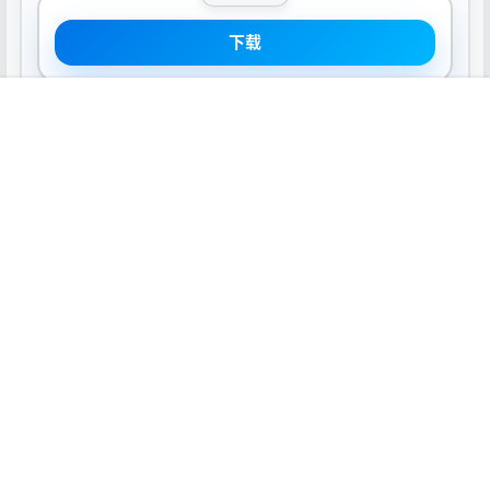
下载
首页
推荐
商铺
搜索
我的
顶部
声明：
本站所有软件资源版权均属于原作者所有，这里所提供资源
均只能用于参考学习用，请勿直接商用。若由于商用引起版权纠
纷，一切责任均由使用者承担。
0
0
海报分享
收藏
Mac软件
Mac软件
Reeder 5.0.7 Mac激活版
Dash 6.0.7 Mac激活版
2021-7-13 9:00:09
2021-7-14 9:00:09
0 条回复
文章作者
管理员
A
M