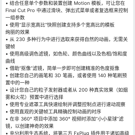
• 结合任意单个参数和装置创建 Motion 模板，可让您在
Final Cut Pro 中通过滑块、弹出式菜单或者复选框来控制
一组参数
• 使用“显示宽高比”快照创建支持多个宽高比的模板
绚丽的效果
• 从 230 多种行为中进行选取来获得自然的动画，无需关
键帧
• 使用高级调色滤镜，如色轮、颜色曲线以及色相/饱和度
曲线
• 借助“抠像”滤镜，简单一步即可创建精准的色度抠像
• 创建您自己的画笔和 3D 笔画，或者使用 140 种笔刷预
置中的一种
• 设计您自己的粒子发射器或者从 200 种真实效果（如烟
雾和火花）预置中进行选择
• 使用专业遮罩工具快速绘制并调整控制点进行速动观察
• 使用直观的关键帧工具精确控制动画的时序
• 在非 360° 项目中添加 360° 视频时添加“小小星球”滤
镜，以创建神奇的效果
• 充分利用生态系统，将第三方 FxPlug 插件用于诸如高级