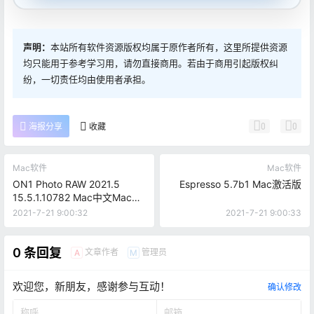
声明：
本站所有软件资源版权均属于原作者所有，这里所提供资源
均只能用于参考学习用，请勿直接商用。若由于商用引起版权纠
纷，一切责任均由使用者承担。
0
0
海报分享
收藏
Mac软件
Mac软件
ON1 Photo RAW 2021.5
Espresso 5.7b1 Mac激活版
15.5.1.10782 Mac中文Mac激
活版
2021-7-21 9:00:32
2021-7-21 9:00:33
0 条回复
文章作者
管理员
A
M
欢迎您，新朋友，感谢参与互动！
确认修改