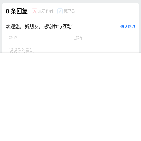
0 条回复
文章作者
管理员
A
M
欢迎您，新朋友，感谢参与互动！
确认修改
首页
推荐
商铺
搜索
我的
顶部
提交
暂无讨论，说说你的看法吧