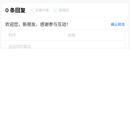
0 条回复
文章作者
管理员
A
M
欢迎您，新朋友，感谢参与互动！
确认修改
首页
推荐
商铺
搜索
我的
顶部
提交
暂无讨论，说说你的看法吧