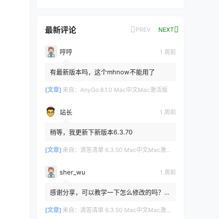
最新评论
PREV
NEXT
哼哼
1 周前
有最新版本吗，这个mhnow不能用了
[文章]
来自：
AnyGo 8.1.0 Mac中文Mac激活版
站长
1 周前
稍等，我更新下新版本6.3.70
[文章]
来自：
滴答清单 6.3.50 Mac中文Mac激活版
sher_wu
1 周前
感谢分享，可以教学一下怎么修改的吗？目
前设置的再用两年其实也就到期了。
[文章]
来自：
滴答清单 6.3.50 Mac中文Mac激活版