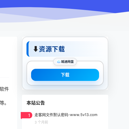
⬇
资源下载
城通网盘
下载
的软件
本站公告
等等。
1
走客网文件默认密码-www.5v13.com
3 个月前