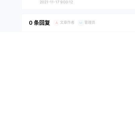
2021-11-17 9:00:12
0 条回复
文章作者
管理员
A
M
欢迎您，新朋友，感谢参与互动！