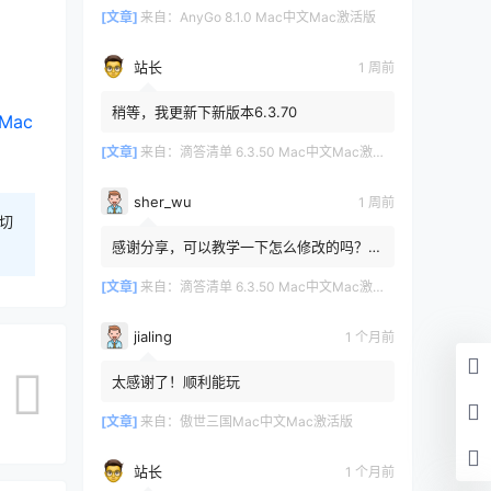
[文章]
来自：
AnyGo 8.1.0 Mac中文Mac激活版
站长
1 周前
稍等，我更新下新版本6.3.70
Mac
[文章]
来自：
滴答清单 6.3.50 Mac中文Mac激活版
sher_wu
1 周前
切
感谢分享，可以教学一下怎么修改的吗？目
前设置的再用两年其实也就到期了。
[文章]
来自：
滴答清单 6.3.50 Mac中文Mac激活版
jialing
1 个月前
太感谢了！顺利能玩
[文章]
来自：
傲世三国Mac中文Mac激活版
站长
1 个月前