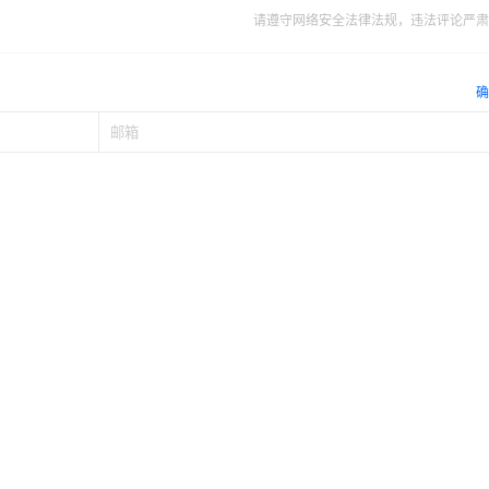
请遵守网络安全法律法规，违法评论严肃
确
暂无讨论，说说你的看法吧