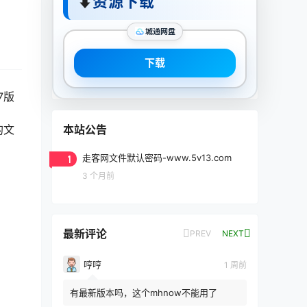
⬇
资源下载
城通网盘
下载
7版
本站公告
的文
1
走客网文件默认密码-www.5v13.com
3 个月前
最新评论
PREV
NEXT
哼哼
1 周前
有最新版本吗，这个mhnow不能用了