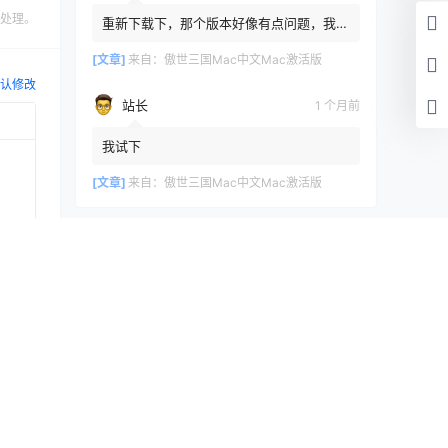
处理。
重新下载下，那个版本好像有点问题，我重
新传了一个
[文章]
来自：
傲世三国Mac中文Mac激活版
认修改
站长
1 个月前
我试下
[文章]
来自：
傲世三国Mac中文Mac激活版
浏览历史
清空
[文章]
13 秒前
口袋清理1.5.7Mac激活版
提交