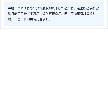
声明：
本站所有软件资源版权均属于原作者所有，这里所提供资源
均只能用于参考学习用，请勿直接商用。若由于商用引起版权纠
纷，一切责任均由使用者承担。
0
0
海报分享
收藏
首页
推荐
商铺
搜索
我的
顶部
Mac软件
Mac软件
PDF Reader Pro 2.8.5.1 Mac
Dropzone 3.8.2 Mac激活版
中文Mac激活版
2022-1-6 17:17:42
2022-1-6 17:17:43
0 条回复
文章作者
管理员
A
M
欢迎您，新朋友，感谢参与互动！
确认修改