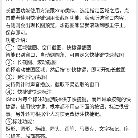
长截图功能使用方法跟Xnip类似，选定指定区域之后，点
击或者使用快捷键调用长截图功能，滚动所选窗口内容，
右侧则会出现长图预览，想截图哪里就滚动到哪里停止，
保存即可。
功能介绍：
①：区域截图、窗口截图、快捷键截图
智能识别窗口，自动倒圆角、可自定义快捷键快速截图
②：长截图、滚动截图
选择滚动截图区域，然后按“S”快捷键，即可开始长截图
③：延时全屏截图
支持倒计时声音播放，截取不易选取的窗口
④：快捷键快速标注
IShot为每个标注功能都提供了快捷键，而且是单按键的快
捷键，使用快捷键，根本都不用点下面的按钮，标注很省
事。另外还可根据个人习惯更改标注快捷键。
⑤标注功能：
矩形、圆形、横线、箭头、画笔、马赛克、文字标记、序
号标签、局部高亮。