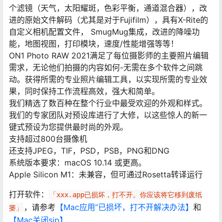
个滤镜（天气，太阳耀斑，色彩平衡，通道混合器），改
进的原始文件解码（尤其是对于Fujifilm），具有X-Rite的
自定义相机配置文件， SmugMug集成，改进的降噪功
能，地图视图，打印模块，速度/性能增强等等！
ON1 Photo RAW 2021满足了每位摄影师的主要照片编辑
需求，无论他们拍摄的内容如何-无需在多个软件之间跳
动。获得所需的专业照片编辑工具，以实现所需的专业效
果，同时保持工作流程高效，强大和简单。
我们精选了数百种在整个行业中最受欢迎的外观和样式。
我们的专家团队对预设库进行了大修，以这些惊人的新一
键式预设为您提供最时尚的外观。
支持超过800台摄像机
还支持JPEG，TIF，PSD，PSB，PNG和DNG
系统版本要求：macOS 10.14 或更高。
Apple Silicon M1：未兼容，但可通过Rosetta转译运行
打开软件：
「xxx.app已损坏，打不开。你应该将它移到废纸
，请参考
【Mac应用”已损坏，打不开解决办法】
和
篓」
【Mac关闭sip】