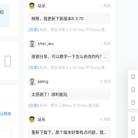
站长
1 周前
切
稍等，我更新下新版本6.3.70
[文章]
来自：
滴答清单 6.3.50 Mac中文Mac激活版
sher_wu
1 周前
感谢分享，可以教学一下怎么修改的吗？目
前设置的再用两年其实也就到期了。
[文章]
来自：
滴答清单 6.3.50 Mac中文Mac激活版
jialing
4 周前
太感谢了！顺利能玩
[文章]
来自：
傲世三国Mac中文Mac激活版
认修改
站长
4 周前
重新下载下，那个版本好像有点问题，我重
新传了一个