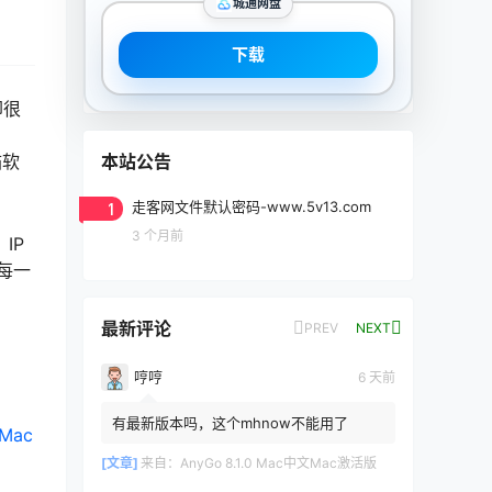
城通网盘
下载
却很
本站公告
描软
1
走客网文件默认密码-www.5v13.com
3 个月前
IP
的每一
最新评论
PREV
NEXT
哼哼
6 天前
有最新版本吗，这个mhnow不能用了
Mac
[文章]
来自：
AnyGo 8.1.0 Mac中文Mac激活版