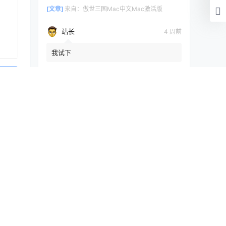
[文章]
来自：
傲世三国Mac中文Mac激活版
站长
4 周前
我试下
[文章]
来自：
傲世三国Mac中文Mac激活版
提交
浏览历史
清空
[文章]
15 秒前
IPScanner4.05Mac激活版
快讯
 应用安装
数据库缓存插件高级版Redis Object Cache