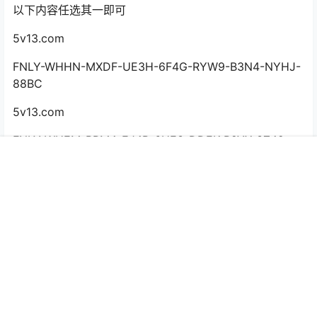
以下内容任选其一即可
5v13.com
FNLY-WHHN-MXDF-UE3H-6F4G-RYW9-B3N4-NYHJ-
88BC
5v13.com
FNLY-WHEM-BPM4-EJ4B-6HE3-DDEK-R9YX-3Z42-
GZ8C
首页
推荐
商铺
搜索
我的
顶部
5v13.com
FNLY-WHGQ-XHZN-62DZ-RWBJ-VP9G-23VA-PGEP-
QXCP
5v13.com
FNLY-WHGV-4NHE-DQFY-32J3-WXDH-X4F3-UBRG-
AKCB