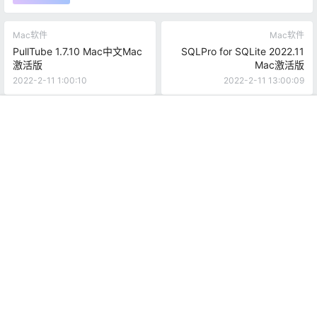
Mac软件
Mac软件
PullTube 1.7.10 Mac中文Mac
SQLPro for SQLite 2022.11
激活版
Mac激活版
2022-2-11 1:00:10
2022-2-11 13:00:09
0 条回复
文章作者
管理员
A
M
首页
推荐
商铺
搜索
我的
顶部
欢迎您，新朋友，感谢参与互动！
确认修改