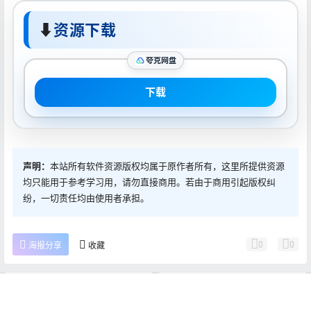
⬇
资源下载
夸克网盘
下载
声明：
本站所有软件资源版权均属于原作者所有，这里所提供资源
均只能用于参考学习用，请勿直接商用。若由于商用引起版权纠
纷，一切责任均由使用者承担。
0
0
海报分享
收藏
Mac软件
Mac软件
首页
推荐
商铺
搜索
我的
顶部
DaVinci Resolve Studio
Dropzone 4.2.6 Mac激活版