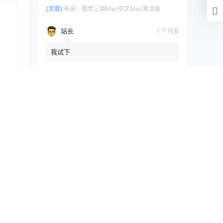
[文章]
来自：
傲世三国Mac中文Mac激活版
站长
1 个月前
我试下
[文章]
来自：
傲世三国Mac中文Mac激活版
提交
浏览历史
清空
[文章]
16 秒前
ArtstudioPro4.0.6Mac激活版
快讯
 应用安装
数据库缓存插件高级版Redis Object Cache