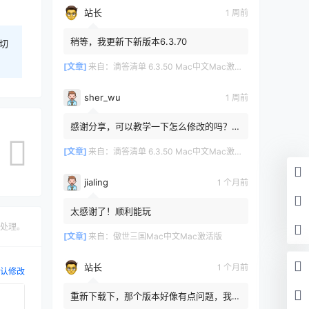
站长
1 周前
稍等，我更新下新版本6.3.70
切
[文章]
来自：
滴答清单 6.3.50 Mac中文Mac激活版
sher_wu
1 周前
感谢分享，可以教学一下怎么修改的吗？目
前设置的再用两年其实也就到期了。
[文章]
来自：
滴答清单 6.3.50 Mac中文Mac激活版
jialing
1 个月前
太感谢了！顺利能玩
处理。
[文章]
来自：
傲世三国Mac中文Mac激活版
站长
1 个月前
认修改
重新下载下，那个版本好像有点问题，我重
新传了一个