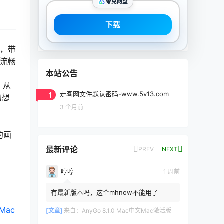
夸克网盘
下载
计，带
最流畅
本站公告
，从
1
走客网文件默认密码-www.5v13.com
的想
3 个月前
的画
最新评论
PREV
NEXT
哼哼
1 周前
有最新版本吗，这个mhnow不能用了
Mac
[文章]
来自：
AnyGo 8.1.0 Mac中文Mac激活版